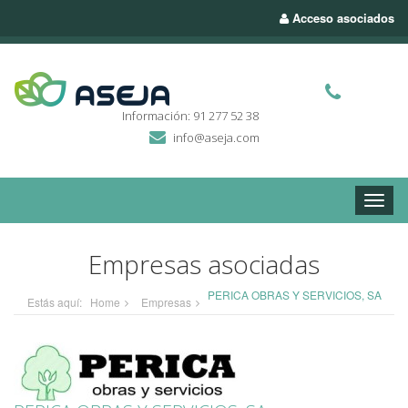
Acceso asociados
Información: 91 277 52 38
info@aseja.com
Toggle
naviga
Empresas asociadas
PERICA OBRAS Y SERVICIOS, SA
Estás aquí:
Home
Empresas