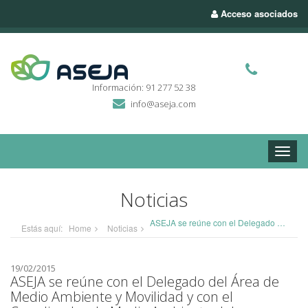
Acceso asociados
Información: 91 277 52 38
info@aseja.com
Toggle
naviga
Noticias
ASEJA se reúne con el Delegado del Área de Medio Ambiente y Movilidad y con el Coordinador de Medio Ambiente del Ayuntamiento de Madrid
Estás aquí:
Home
Noticias
19/02/2015
ASEJA se reúne con el Delegado del Área de
Medio Ambiente y Movilidad y con el