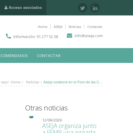
Acceso asociados
Home
ASEJA
Noticias
Contactar
info@aseja.com
Información: 91 277 52 38
RECOMENDADOS
CONTACTAR
 aquí:
Home
Noticias
Aseja colabora en el Foro de las Ciudades
Otras noticias
12/06/2026
ASEJA organiza junto
a FEMP una jornada