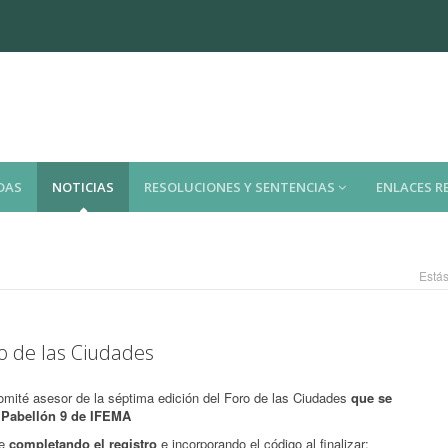
DAS
NOTICIAS
RESOLUCIONES Y SENTENCIAS
ENLACES 
Estás
ro de las Ciudades
mité asesor de la séptima edición del Foro de las Ciudades
que se
el Pabellón 9 de IFEMA
e
completando el registro
e incorporando el código al finalizar: